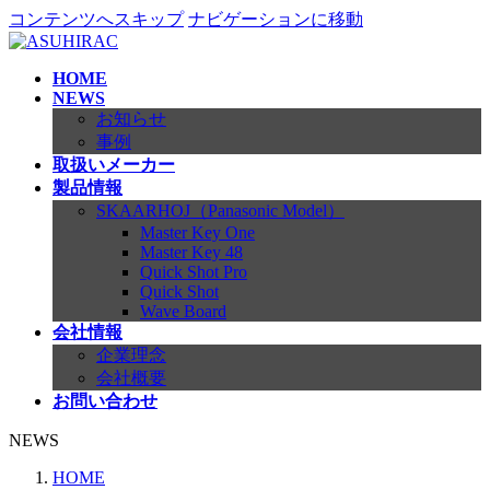
コンテンツへスキップ
ナビゲーションに移動
HOME
NEWS
お知らせ
事例
取扱いメーカー
製品情報
SKAARHOJ（Panasonic Model）
Master Key One
Master Key 48
Quick Shot Pro
Quick Shot
Wave Board
会社情報
企業理念
会社概要
お問い合わせ
NEWS
HOME